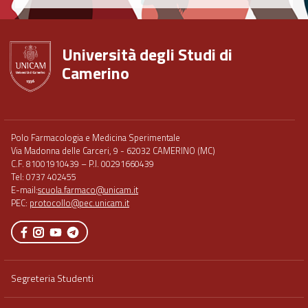
Università degli Studi di
Camerino
Footer
Polo Farmacologia e Medicina Sperimentale
menu
Via Madonna delle Carceri, 9 - 62032 CAMERINO (MC)
full
C.F. 81001910439 – P.I. 00291660439
Tel: 0737 402455
E-mail:
scuola.farmaco@unicam.it
PEC:
protocollo@pec.unicam.it
Segreteria Studenti