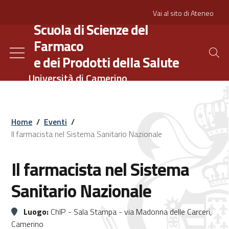
Salta
Slim
Vai al sito di Ateneo
al
Scuola di Scienze del
contenuto
Farmaco
principale
e dei Prodotti della Salute
Università di Camerino
Home
/
Eventi
/
Il farmacista nel Sistema Sanitario Nazionale
Il farmacista nel Sistema
Sanitario Nazionale
Luogo:
ChIP - Sala Stampa - via Madonna delle Carceri,
Camerino