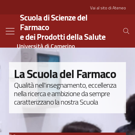
Salta
Slim
Vai al sito di Ateneo
al
Scuola di Scienze del
contenuto
Farmaco
principale
e dei Prodotti della Salute
Università di Camerino
La Scuola del Farmaco
Qualità nell'insegnamento, eccellenza
nella ricerca e ambizione da sempre
caratterizzano la nostra Scuola