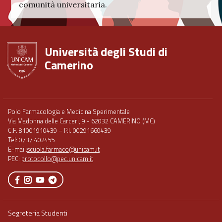
comunità universitaria.
Università degli Studi di
Camerino
Footer
Polo Farmacologia e Medicina Sperimentale
menu
Via Madonna delle Carceri, 9 - 62032 CAMERINO (MC)
full
C.F. 81001910439 – P.I. 00291660439
Tel: 0737 402455
E-mail:
scuola.farmaco@unicam.it
PEC:
protocollo@pec.unicam.it
Segreteria Studenti