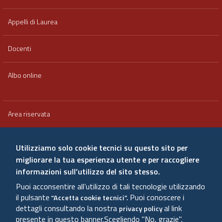
Appelli di Laurea
Docenti
Albo online
Area riservata
Qualità e valutazione
Utilizziamo solo cookie tecnici su questo sito per
migliorare la tua esperienza utente e per raccogliere
Amministrazione trasparente
informazioni sull’utilizzo del sito stesso.
Puoi acconsentire all’utilizzo di tali tecnologie utilizzando
Sitemap
il pulsante
Puoi conoscere i
“Accetta cookie tecnici”.
dettagli consultando la nostra
al link
privacy policy
presente in questo banner.
Scegliendo "No, grazie",