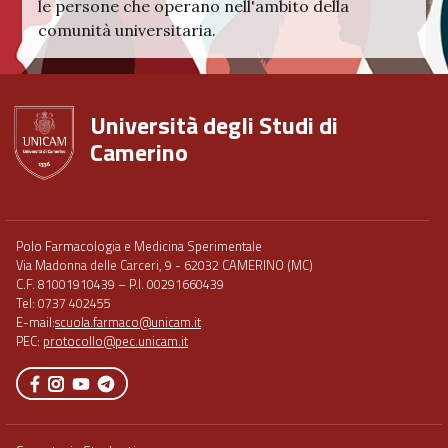
le persone che operano nell'ambito della
comunità universitaria.
Università degli Studi di
Camerino
Footer
Polo Farmacologia e Medicina Sperimentale
menu
Via Madonna delle Carceri, 9 - 62032 CAMERINO (MC)
full
C.F. 81001910439 – P.I. 00291660439
Tel: 0737 402455
E-mail:
scuola.farmaco@unicam.it
PEC:
protocollo@pec.unicam.it