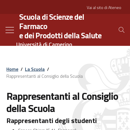
Salta
Slim
Vai al sito di Ateneo
al
Scuola di Scienze del
contenuto
Farmaco
principale
e dei Prodotti della Salute
Università di Camerino
Home
/
La Scuola
/
Rappresentanti al Consiglio della Scuola
Rappresentanti al Consiglio
della Scuola
Rappresentanti degli studenti