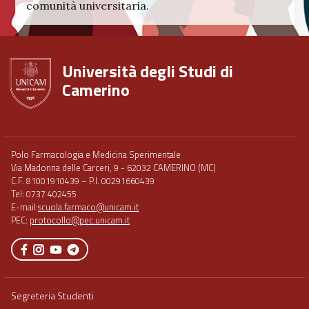
comunità universitaria.
Università degli Studi di
Camerino
Footer
Polo Farmacologia e Medicina Sperimentale
menu
Via Madonna delle Carceri, 9 - 62032 CAMERINO (MC)
full
C.F. 81001910439 – P.I. 00291660439
Tel: 0737 402455
E-mail:
scuola.farmaco@unicam.it
PEC:
protocollo@pec.unicam.it
Segreteria Studenti