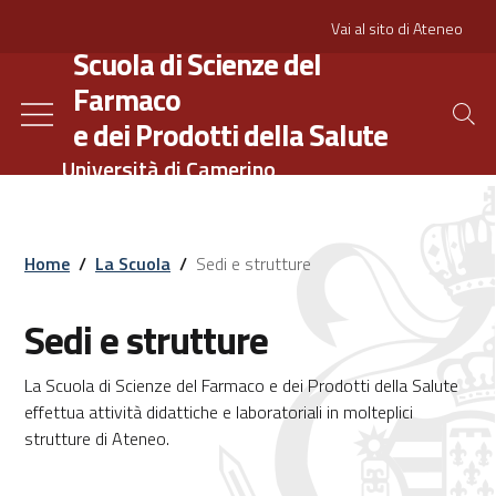
Salta
Slim
Vai al sito di Ateneo
al
Scuola di Scienze del
contenuto
Farmaco
principale
e dei Prodotti della Salute
Università di Camerino
Home
/
La Scuola
/
Sedi e strutture
Sedi e strutture
La Scuola di Scienze del Farmaco e dei Prodotti della Salute
effettua attività didattiche e laboratoriali in molteplici
strutture di Ateneo.