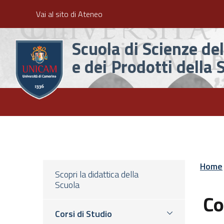
Slim
Salta
Vai al sito di Ateneo
al
contenuto
Scuola di Scienze d
principale
e dei Prodotti della 
Main
Menu
Home
Scopri la didattica della
Scuola
Co
Corsi di Studio