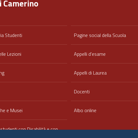
di Camerino
ia Studenti
Pagine social della Scuola
elle Lezioni
Appelli d'esame
ng
Appelli di Laurea
Docenti
che e Musei
Albo online
 studenti con Disabilità e con