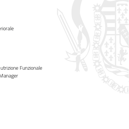
eriorale
Nutrizione Funzionale
t Manager