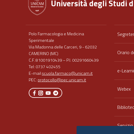
Università degli Studi 
Footer
Polo Farmacologia e Medicina
Segreter
menu
Sperimentale
Via Madonna delle Carceri, 9 - 62032
full
Orario d
CAMERINO (MC)
C.F. 81001910439 – P.I. 00291660439
Tel: 0737 402455
e-Learni
E-mail:
scuola.farmaco@unicam.it
PEC:
protocollo@pec.unicam.it
Webex
Bibliote
Servizio
DSA